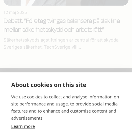
12 maj 2025
Debatt: ”Företag tvingas balansera på slak lina
mellan säkerhetsskydd och arbetsrätt”
Säkerhetsskyddslagstiftningen är central för att skydda
Sveriges säkerhet. TechSverige vill...
About cookies on this site
Om oss
We use cookies to collect and analyse information on
In English
site performance and usage, to provide social media
features and to enhance and customise content and
Standardavtal
advertisements.
Learn more
Snabblänkar