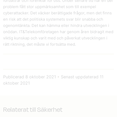
förbättrar och förenklar för oss. Under senare tid har en del
problem fått stor uppmärksamhet som till exempel
cyberattacker. Det väcker berättigade frågor, men det finns
en risk att det politiska systemets svar blir snabba och
ogenomtänkta. Det kan hämma eller hindra utvecklingen i
onödan. IT&Telekomföretagen har genom åren bidragit med
viktig kunskap och varit med och påverkat utvecklingen i
rätt riktning, det måste vi fortsätta med.
Publicerad
8 oktober 2021
•
Senast uppdaterad
11
oktober 2021
Relaterat till Säkerhet