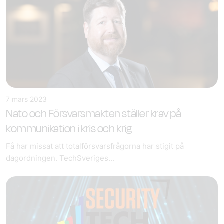
7 mars 2023
Nato och Försvarsmakten ställer krav på
kommunikation i kris och krig
Få har missat att totalförsvarsfrågorna har stigit på
dagordningen. TechSveriges...