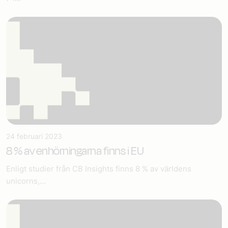
24 februari 2023
8 % av enhörningarna finns i EU
Enligt studier från CB Insights finns 8 % av världens
unicorns,...