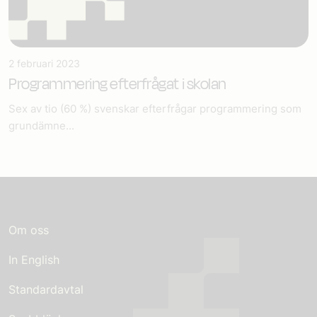
2 februari 2023
Programmering efterfrågat i skolan
Sex av tio (60 %) svenskar efterfrågar programmering som
grundämne...
Om oss
In English
Standardavtal