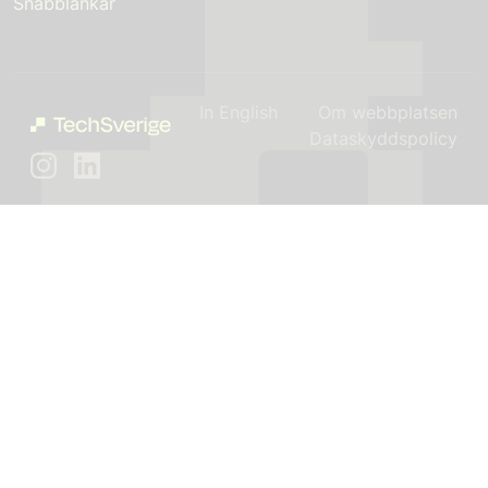
Snabblänkar
In English
Om webbplatsen
Dataskyddspolicy