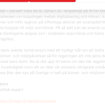
kan plockas in i handlingsplanen och som snabbt kan bidra t
ål – oavsett vilka de är. Satsa t.ex. långsiktigt på AI för kl
etensen om kopplingen mellan digitalisering och klimat i
ner och inför lagkrav på offentliga aktörer att kostnadsfrit
a kopplat till miljö och klimat. På så sätt kan de smarta o
a lösningarna skapas och i slutändan exporteras och bidra
onsgräns.
 stark svensk techbransch med ett tydligt mål om att bidra t
limat- och miljöpåverkan så för regeringen att inte göra 
vore bara dumt. Nu är det upp till bevis om den här regeri
 trovärdighet inom ett av hela vår existens viktigaste omr
inna åter den syn på Sverige vi haft på klimat- och miljöom
xborn
litisk expert
ges förslag till handlingsplanen