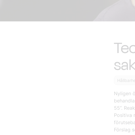
Te
sak
Hållbarh
Nyligen 
behandlar
55”. Reak
Positiva 
förutseba
Förslag s