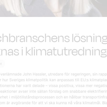
chbranschens lösning
nas i klimatutrednin
et
överlämnade John Hassler, utredare för regeringen, sin rap
 hur Sveriges klimatpolitik kan anpassas till EU:s klimatplan
tionerna har varit delade – vissa positiva, vissa mer negativ
reaktioner avser inte sällan förslag om snabbare elektrifier
rhet i miljötillståndsprocessen och en hållbar transportinfra
om är avgörande för att vi ska kunna nå våra klimatmål. Bl