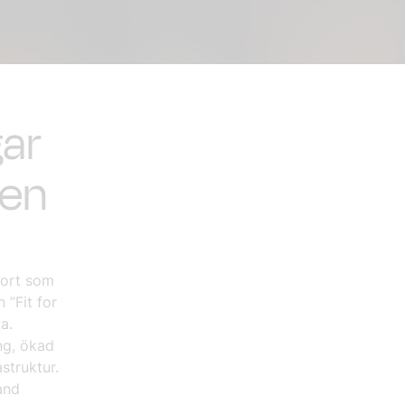
ar
gen
port som
 ”Fit for
a.
ing, ökad
struktur.
and