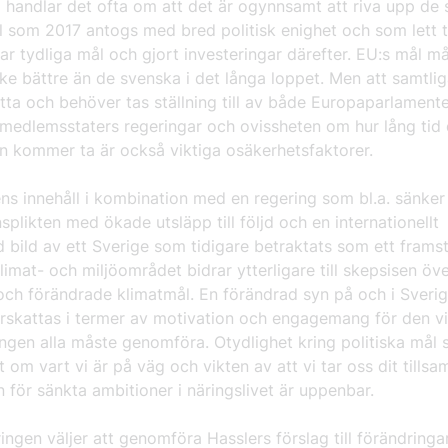
a handlar det ofta om att det är ogynnsamt att riva upp de
 som 2017 antogs med bred politisk enighet och som lett til
ar tydliga mål och gjort investeringar därefter. EU:s mål m
ke bättre än de svenska i det långa loppet. Men att samtli
atta och behöver tas ställning till av både Europaparlament
 medlemsstaters regeringar och ovissheten om hur lång tid
n kommer ta är också viktiga osäkerhetsfaktorer.
ns innehåll i kombination med en regering som bl.a. sänker
splikten med ökade utsläpp till följd och en internationellt
 bild av ett Sverige som tidigare betraktats som ett fram
limat- och miljöområdet bidrar ytterligare till skepsisen öv
och förändrade klimatmål. En förändrad syn på och i Sveri
erskattas i termer av motivation och engagemang för den vi
ngen alla måste genomföra. Otydlighet kring politiska mål 
 om vart vi är på väg och vikten av att vi tar oss dit tills
n för sänkta ambitioner i näringslivet är uppenbar.
ngen väljer att genomföra Hasslers förslag till förändringa