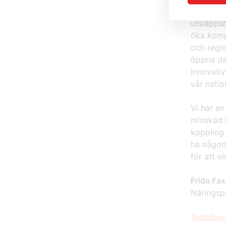
som lätt 
utsläppsm
öka komp
och regio
öppna dat
innovativ
vår nati
Vi har en
minskad k
koppling 
ha någon
för att v
Frida Fa
Näringspo
TechSveri