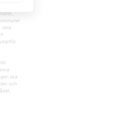
ill att nå
imatet,
 kommuner
t dela
ch
 utanför
ill
denna
ngen ska
åden och
rådet.