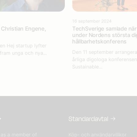
16 september 2024
: Christian Engene,
TechSverige samlade näri
under Nordens största di
hållbarhetskonferens
en Hej startup lyfter
Den 11 september arranger
fram unga och nya...
årliga digologa konferensen
Sustainable...
Standardavtal
 as a member of
Köp- och användarvillkor