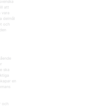
 svenska
l att
å vara
ga delmål
et och
 den
stående
er
ge ska
ktiga
skapar en
ammans
r och