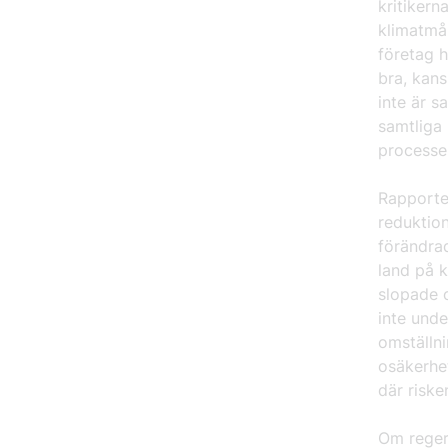
kritikern
klimatmål
företag h
bra, kans
inte är s
samtliga
processe
Rapporte
reduktion
förändrad
land på k
slopade 
inte und
omställni
osäkerhet
där riske
Om regeri