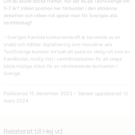
Om du skulle blicka framåt, hur ser du på TechSverige om
5-7 år? Vilken position har förbundet i den allmänna
debatten och vilken roll spelar man för Sveriges alla
techföretag?
– Sveriges framtida konkurrenskraft är beroende av en
snabb och hållbar digitalisering som inkluderar alla.
TechSverige kommer fortsatt att spela en viktig roll som en
framåtlutad, modig röst i samhällsdebatten för att skapa
bästa möjliga villkor för en världsledande techsektor i
Sverige.
Publicerad
15 december 2023
•
Senast uppdaterad
12
mars 2024
Relaterat till Hej vd