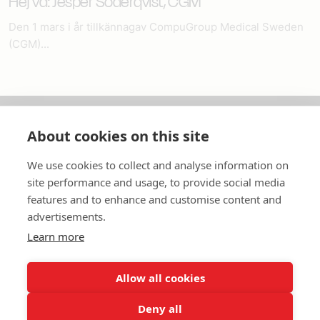
Hej vd: Jesper Söderqvist, CGM
Den 1 mars i år tillkännagav CompuGroup Medical Sweden
(CGM)...
About cookies on this site
Om oss
We use cookies to collect and analyse information on
In English
site performance and usage, to provide social media
features and to enhance and customise content and
Standardavtal
advertisements.
Learn more
Snabblänkar
Allow all cookies
Deny all
In English
Om webbplatsen