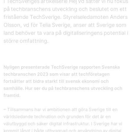
I TechSveriges artikelserie Hej vd sätter vi nu fokus
på techbranschens utveckling och beslutet om ett
fristående TechSverige. Styrelseledamoten Anders
Olsson, vd för Telia Sverige, anser att Sverige som
land behöver ta vara på digitaliseringens potential i
större omfattning.
Nyligen presenterade TechSverige rapporten Svenska
techbranschen 2023 som visar att techföretagen
fortsätter att bidra starkt till svensk ekonomi och
samhälle. Hur ser du
på techbranschens utveckling och
framtid
.
– Tillsammans har vi ambitionen att göra Sverige till en
världsledande technation och grunden för det är en
välutbyggd och säker digital infrastruktur. I Sverige har vi
kommit långt i både utbyggnad och användning av digital