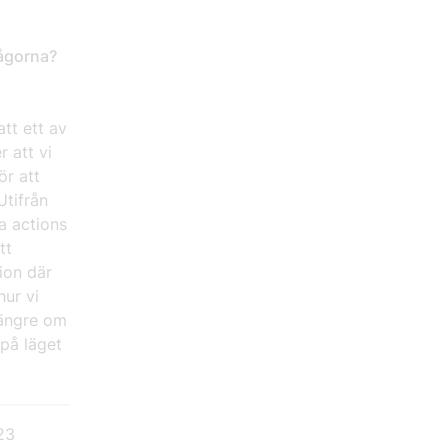
rågorna?
tt ett av
 att vi
ör att
Utifrån
a actions
tt
sion där
hur vi
 längre om
på läget
23