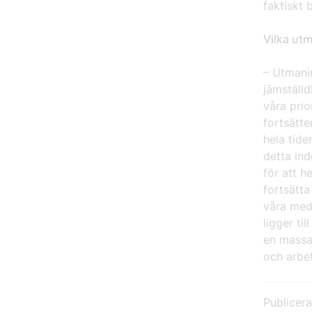
faktiskt 
Vilka utm
– Utmani
jämställd
våra prio
fortsätte
hela tide
detta ind
för att h
fortsätta
våra meda
ligger ti
en massa
och arbe
Publicer