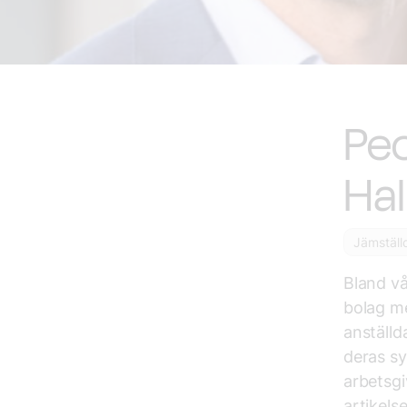
Peo
Hal
Jämställ
Bland vå
bolag me
anställd
deras sy
arbetsgi
artikels