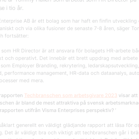
e i tio år.
nterprise AB är ett bolag som har haft en finfin utveckling
aniskt och via olika fusioner de senaste 7-8 åren, säger T
h fortsätter:
l som HR Director är att ansvara för bolagets HR-arbete b
kt och operativt. Det innebär ett brett uppdrag med arbete
som Employer Branding, rekrytering, ledarskapsutveckling,
d, performance management, HR-data och dataanalys, aut
ocesser med mera.
rapporten
Techbranschen som arbetsgivare 2023
visar att
schen är bland de mest attraktiva på svensk arbetsmarkna
 rapporten utifrån Visma Enterprises perspektiv? ’
såklart generellt en väldigt glädjande rapport att läsa för 
. Det är väldigt bra och viktigt att techbranschen går i br