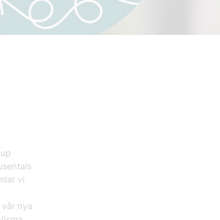
tup
tusentals
mlar vi
 vår nya
 Visma