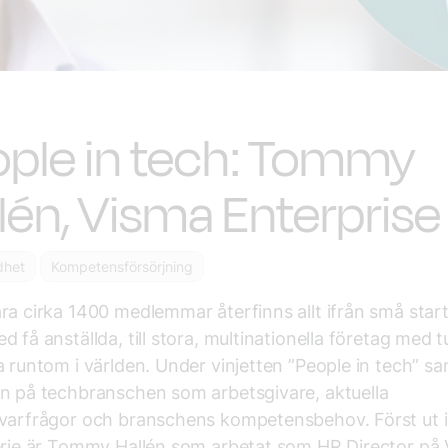
ple in tech: Tommy
lén, Visma Enterprise
dhet
Kompetensförsörjning
ra cirka 1400 medlemmar återfinns allt ifrån små star
d få anställda, till stora, multinationella företag med 
a runtom i världen. Under vinjetten ”People in tech” sa
n på techbranschen som arbetsgivare, aktuella
varfrågor och branschens kompetensbehov. Först ut i
erie är Tommy Hallén som arbetat som HR Director på