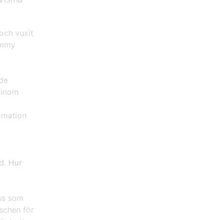
 och vuxit
ommy
åde
 inom
omation
d. Hur
oss som
äschen för