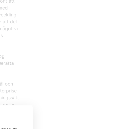
könt att
 med
eckling.
 att det
 något vi
gs
og
Berätta
ål och
terprise
ningssätt
 gör är
ade
gar.
usage, to