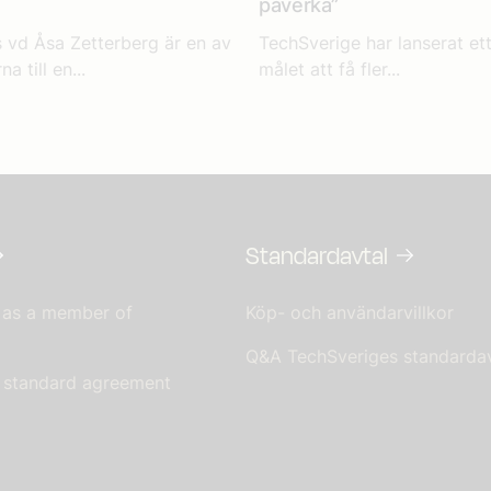
påverka”
 vd Åsa Zetterberg är en av
TechSverige har lanserat ett
a till en...
målet att få fler...
Standardavtal
 as a member of
Köp- och användarvillkor
Q&A TechSveriges standardav
s standard agreement