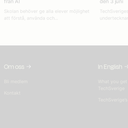
från AI
den 3 juni
Skolan behöver ge alla elever möjlighet
TechSveriges
att förstå, använda och...
undertecknarn
Om oss
In English
Bli medlem
What you get
TechSverige
Kontakt
TechSverige’