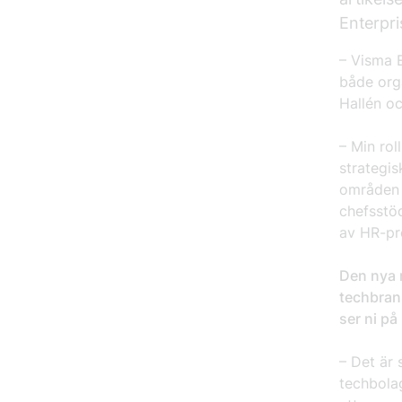
Enterpris
– Visma E
både org
Hallén oc
– Min rol
strategis
områden 
chefsstö
av HR-pr
Den nya 
techbran
ser ni på
– Det är 
techbolag