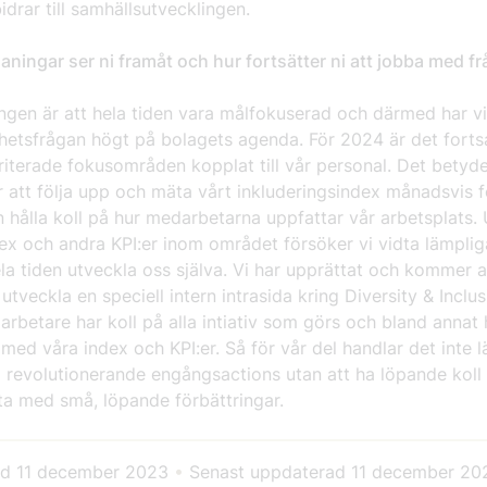
bidrar till samhällsutvecklingen.
aningar ser ni framåt och hur fortsätter ni att jobba med f
ngen är att hela tiden vara målfokuserad och därmed har vi
hetsfrågan högt på bolagets agenda. För 2024 är det fortsa
riterade fokusområden kopplat till vår personal. Det betyder
r att följa upp och mäta vårt inkluderingsindex månadsvis f
n hålla koll på hur medarbetarna uppfattar vår arbetsplats. 
ex och andra KPI:er inom området försöker vi vidta lämplig
ela tiden utveckla oss själva. Vi har upprättat och kommer a
 utveckla en speciell intern intrasida kring Diversity & Inclu
rbetare har koll på alla intiativ som görs och bland annat 
ll med våra index och KPI:er. Så för vår del handlar det inte
 revolutionerande engångsactions utan att ha löpande koll 
ta med små, löpande förbättringar.
ad
11 december 2023
•
Senast uppdaterad
11 december 20