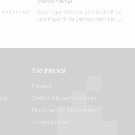
svensk tillväxt
 initiativ med
Regeringen behöver gå från tillfälliga
satsningar till långsiktiga reformer, i...
Snabblänkar
Pressrum
tal
Statistik från techbranschen
Rapporter från TechSverige
Om webbplatsen