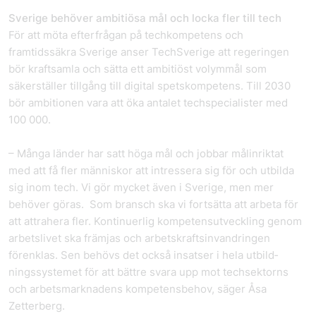
Sverige behöver ambitiösa mål och locka fler till tech
För att möta efterfrågan på techkompetens och
framtidssäkra Sverige anser TechSverige att regeringen
bör kraftsamla och sätta ett ambitiöst volymmål som
säkerställer tillgång till digital spetskompetens. Till 2030
bör ambitionen vara att öka antalet techspecialister med
100 000.
– Många länder har satt höga mål och jobbar målinriktat
med att få fler människor att intressera sig för och utbilda
sig inom tech. Vi gör mycket även i Sverige, men mer
behöver göras. Som bransch ska vi fortsätta att arbeta för
att attrahera fler. Kontinuerlig kompetensutveckling genom
arbetslivet ska främjas och arbetskraftsinvandringen
förenklas. Sen behövs det också insatser i hela utbild­
ningssystemet för att bättre svara upp mot techsektorns
och arbetsmarknadens kompetensbehov, säger Åsa
Zetterberg.