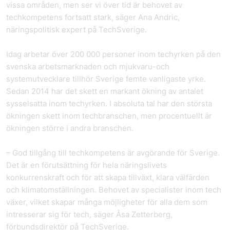
vissa områden, men ser vi över tid är behovet av
techkompetens fortsatt stark, säger Ana Andric,
näringspolitisk expert på TechSverige.
Idag arbetar över 200 000 personer inom techyrken på den
svenska arbetsmarknaden och mjukvaru-och
systemutvecklare tillhör Sverige femte vanligaste yrke.
Sedan 2014 har det skett en markant ökning av antalet
sysselsatta inom techyrken. I absoluta tal har den största
ökningen skett inom techbranschen, men procentuellt är
ökningen större i andra branschen.
– God tillgång till techkompetens är avgörande för Sverige.
Det är en förutsättning för hela näringslivets
konkurrenskraft och för att skapa tillväxt, klara välfärden
och klimatomställningen. Behovet av specialister inom tech
växer, vilket skapar många möjligheter för alla dem som
intresserar sig för tech, säger Åsa Zetterberg,
förbundsdirektör på TechSverige.