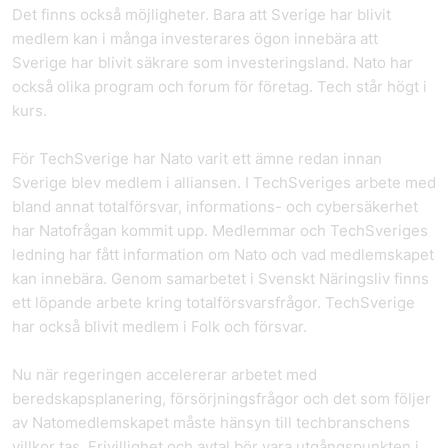
Det finns också möjligheter. Bara att Sverige har blivit
medlem kan i många investerares ögon innebära att
Sverige har blivit säkrare som investeringsland. Nato har
också olika program och forum för företag. Tech står högt i
kurs.
För TechSverige har Nato varit ett ämne redan innan
Sverige blev medlem i alliansen. I TechSveriges arbete med
bland annat totalförsvar, informations- och cybersäkerhet
har Natofrågan kommit upp. Medlemmar och TechSveriges
ledning har fått information om Nato och vad medlemskapet
kan innebära. Genom samarbetet i Svenskt Näringsliv finns
ett löpande arbete kring totalförsvarsfrågor. TechSverige
har också blivit medlem i Folk och försvar.
Nu när regeringen accelererar arbetet med
beredskapsplanering, försörjningsfrågor och det som följer
av Natomedlemskapet måste hänsyn till techbranschens
villkor tas. Frivillighet och avtal bör vara utgångspunkten i