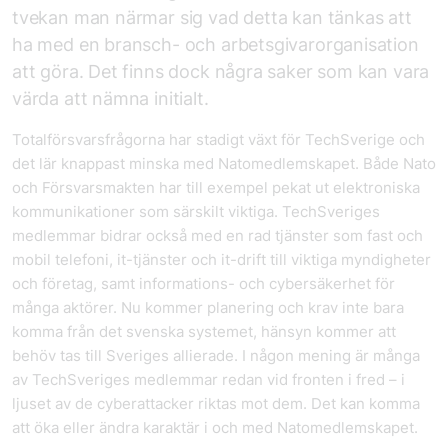
tvekan man närmar sig vad detta kan tänkas att
ha med en bransch- och arbetsgivarorganisation
att göra. Det finns dock några saker som kan vara
värda att nämna initialt.
Totalförsvarsfrågorna har stadigt växt för TechSverige och
det lär knappast minska med Natomedlemskapet. Både Nato
och Försvarsmakten har till exempel pekat ut elektroniska
kommunikationer som särskilt viktiga. TechSveriges
medlemmar bidrar också med en rad tjänster som fast och
mobil telefoni, it-tjänster och it-drift till viktiga myndigheter
och företag, samt informations- och cybersäkerhet för
många aktörer. Nu kommer planering och krav inte bara
komma från det svenska systemet, hänsyn kommer att
behöv tas till Sveriges allierade. I någon mening är många
av TechSveriges medlemmar redan vid fronten i fred – i
ljuset av de cyberattacker riktas mot dem. Det kan komma
att öka eller ändra karaktär i och med Natomedlemskapet.