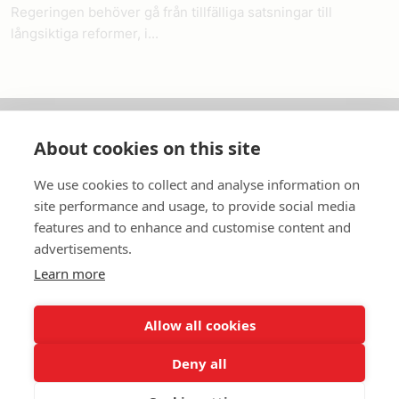
Regeringen behöver gå från tillfälliga satsningar till
långsiktiga reformer, i...
About cookies on this site
Om oss
We use cookies to collect and analyse information on
In English
site performance and usage, to provide social media
features and to enhance and customise content and
Standardavtal
advertisements.
Learn more
Snabblänkar
Allow all cookies
Deny all
In English
Om webbplatsen
Dataskyddspolicy