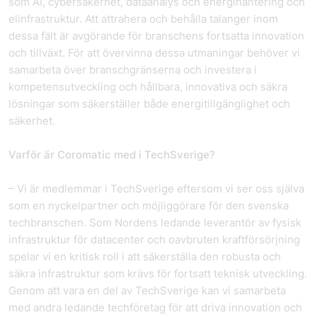
som AI, cybersäkerhet, dataanalys och energihantering och
elinfrastruktur. Att attrahera och behålla talanger inom
dessa fält är avgörande för branschens fortsatta innovation
och tillväxt. För att övervinna dessa utmaningar behöver vi
samarbeta över branschgränserna och investera i
kompetensutveckling och hållbara, innovativa och säkra
lösningar som säkerställer både energitillgänglighet och
säkerhet.
Varför är Coromatic med i TechSverige?
– Vi är medlemmar i TechSverige eftersom vi ser oss själva
som en nyckelpartner och möjliggörare för den svenska
techbranschen. Som Nordens ledande leverantör av fysisk
infrastruktur för datacenter och oavbruten kraftförsörjning
spelar vi en kritisk roll i att säkerställa den robusta och
säkra infrastruktur som krävs för fortsatt teknisk utveckling.
Genom att vara en del av TechSverige kan vi samarbeta
med andra ledande techföretag för att driva innovation och