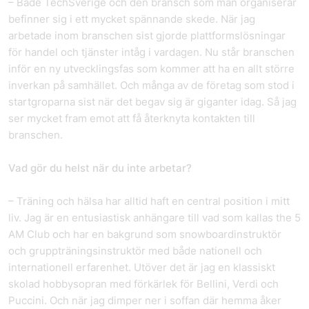
– Både TechSverige och den bransch som man organiserar
befinner sig i ett mycket spännande skede. När jag
arbetade inom branschen sist gjorde plattformslösningar
för handel och tjänster intåg i vardagen. Nu står branschen
inför en ny utvecklingsfas som kommer att ha en allt större
inverkan på samhället. Och många av de företag som stod i
startgroparna sist när det begav sig är giganter idag. Så jag
ser mycket fram emot att få återknyta kontakten till
branschen.
Vad gör du helst när du inte arbetar?
– Träning och hälsa har alltid haft en central position i mitt
liv. Jag är en entusiastisk anhängare till vad som kallas the 5
AM Club och har en bakgrund som snowboardinstruktör
och gruppträningsinstruktör med både nationell och
internationell erfarenhet. Utöver det är jag en klassiskt
skolad hobbysopran med förkärlek för Bellini, Verdi och
Puccini. Och när jag dimper ner i soffan där hemma åker