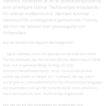
Veronica Johansson är en av arbetsrättsjuristerna
som ytterligare stärker TechSveriges erbjudande
för utökad medlemsnytta. Närmast kommer
Veronica från arbetsgivarorganisationen Fremia,
där hon har arbetat som processjurist och
förhandlare.
Kan du berätta om dig och din bakgrund?
– Jag är utbildad jurist vid Uppsala universitet och innan
Fremia arbetade jag med arbetsrättslig rådgivning till både
tysk- och engelskspråkiga företag på Tysk-
Svenska Handelskammaren. Innan mina juridikstudier
bodde jag under en längre tid i Tyskland, där jag bland
annat gick en yrkesutbildning till Certified foreign language
correspondent och gjorde mina första år inom yrkeslivet
inom den bransch som TechSverige organiserar.
Hur ser du att din erfarenhet av arbetsrätt och