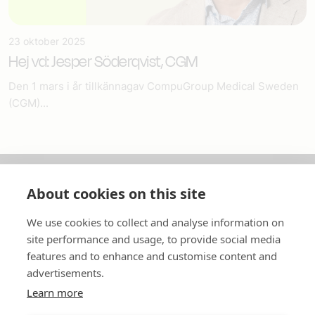
23 oktober 2025
Hej vd: Jesper Söderqvist, CGM
Den 1 mars i år tillkännagav CompuGroup Medical Sweden
(CGM)...
About cookies on this site
Om oss
We use cookies to collect and analyse information on
In English
site performance and usage, to provide social media
features and to enhance and customise content and
Standardavtal
advertisements.
Learn more
Snabblänkar