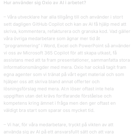
Hur använder sig Oxio av AI i arbetet?
– Våra utvecklare har alla tillgång till och använder i stort
sett dagligen GitHub Copilot och kan av AI få hjälp med att
skriva, kommentera, refakturera och granska kod. Vad gäller
våra övriga medarbetare som ägnar mer tid åt
”programmering” i Word, Excel och PowerPoint så använder
vi oss av Microsoft 365 Copilot för att skapa utkast, få
assistans med att ta fram presentationer, sammanfatta stora
informationsmängder med mera. Oxio har också tagit fram
egna agenter som vi tränat på vårt eget material och som
hjälper oss att skriva bland annat offerter och
lösningsförslag med mera. AI:n löser oftast inte hela
uppgiften utan det krävs fortfarande förståelse och
kompetens kring ämnet i fråga men den ger oftast en
väldigt bra start som sparar oss mycket tid.
– Vi har, för våra medarbetare, tryckt på vikten av att
använda sig av AI på ett ansvarsfullt sätt och att vara