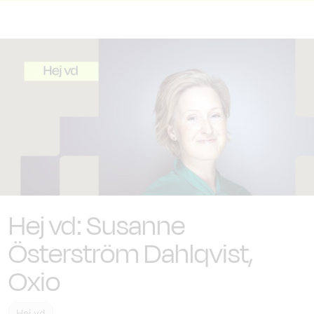
Hej vd: Susanne
Österström Dahlqvist,
Oxio
Hej vd