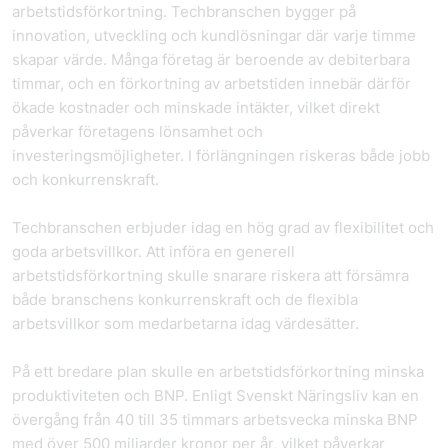
arbetstidsförkortning. Techbranschen bygger på
innovation, utveckling och kundlösningar där varje timme
skapar värde. Många företag är beroende av debiterbara
timmar, och en förkortning av arbetstiden innebär därför
ökade kostnader och minskade intäkter, vilket direkt
påverkar företagens lönsamhet och
investeringsmöjligheter. I förlängningen riskeras både jobb
och konkurrenskraft.
Techbranschen erbjuder idag en hög grad av flexibilitet och
goda arbetsvillkor. Att införa en generell
arbetstidsförkortning skulle snarare riskera att försämra
både branschens konkurrenskraft och de flexibla
arbetsvillkor som medarbetarna idag värdesätter.
På ett bredare plan skulle en arbetstidsförkortning minska
produktiviteten och BNP. Enligt Svenskt Näringsliv kan en
övergång från 40 till 35 timmars arbetsvecka minska BNP
med över 500 miljarder kronor per år, vilket påverkar