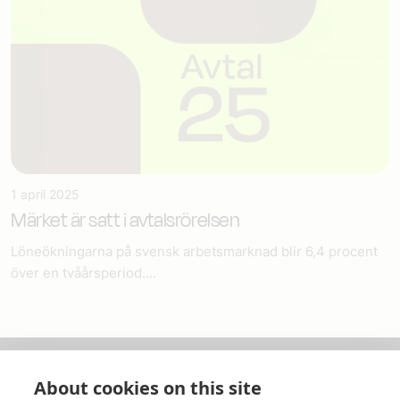
1 april 2025
Märket är satt i avtalsrörelsen
Löneökningarna på svensk arbetsmarknad blir 6,4 procent
över en tvåårsperiod....
About cookies on this site