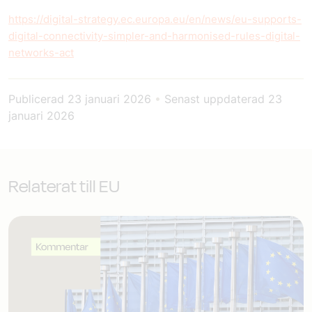
https://digital-strategy.ec.europa.eu/en/news/eu-supports-
digital-connectivity-simpler-and-harmonised-rules-digital-
networks-act
Publicerad
23 januari 2026
•
Senast uppdaterad
23
januari 2026
Relaterat till EU