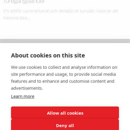
föregångsländer
Ett alltför centraliserat och detaljerat synsätt riskerar att
hämma den...
About cookies on this site
Om oss
We use cookies to collect and analyse information on
In English
site performance and usage, to provide social media
features and to enhance and customise content and
Standardavtal
advertisements.
Learn more
Snabblänkar
Allow all cookies
Deny all
In English
Om webbplatsen