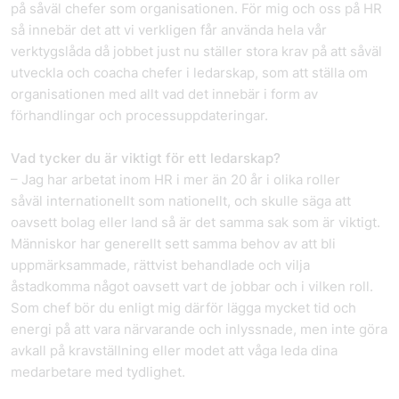
på såväl chefer som organisationen. För mig och oss på HR
så innebär det att vi verkligen får använda hela vår
verktygslåda då jobbet just nu ställer stora krav på att såväl
utveckla och coacha chefer i ledarskap, som att ställa om
organisationen med allt vad det innebär i form av
förhandlingar och processuppdateringar.
Vad tycker du är viktigt för ett ledarskap?
– Jag har arbetat inom HR i mer än 20 år i olika roller
såväl internationellt som nationellt, och skulle säga att
oavsett bolag eller land så är det samma sak som är viktigt.
Människor har generellt sett samma behov av att bli
uppmärksammade, rättvist behandlade och vilja
åstadkomma något oavsett vart de jobbar och i vilken roll.
Som chef bör du enligt mig därför lägga mycket tid och
energi på att vara närvarande och inlyssnade, men inte göra
avkall på kravställning eller modet att våga leda dina
medarbetare med tydlighet.