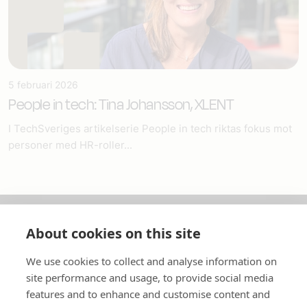
5 februari 2026
People in tech: Tina Johansson, XLENT
I TechSveriges artikelserie People in tech riktas fokus mot
personer med HR-roller...
About cookies on this site
Om oss
We use cookies to collect and analyse information on
In English
site performance and usage, to provide social media
features and to enhance and customise content and
Standardavtal