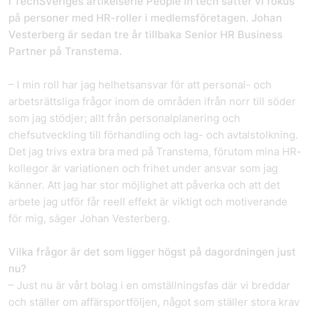
I TechSveriges artikelserie People in tech sätter vi fokus
på personer med HR-roller i medlemsföretagen. Johan
Vesterberg är sedan tre år tillbaka Senior HR Business
Partner på Transtema.
– I min roll har jag helhetsansvar för att personal- och
arbetsrättsliga frågor inom de områden ifrån norr till söder
som jag stödjer; allt från personalplanering och
chefsutveckling till förhandling och lag- och avtalstolkning.
Det jag trivs extra bra med på Transtema, förutom mina HR-
kollegor är variationen och frihet under ansvar som jag
känner. Att jag har stor möjlighet att påverka och att det
arbete jag utför får reell effekt är viktigt och motiverande
för mig, säger Johan Vesterberg.
Vilka frågor är det som ligger högst på dagordningen just
nu?
– Just nu är vårt bolag i en omställningsfas där vi breddar
och ställer om affärsportföljen, något som ställer stora krav