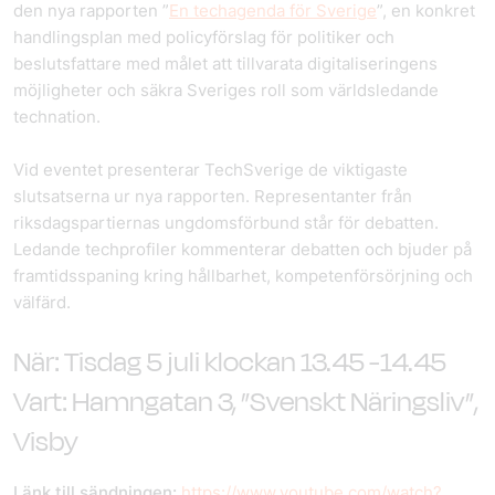
den nya rapporten ”
En techagenda för Sverige
”, en konkret
handlingsplan med policyförslag för politiker och
beslutsfattare med målet att tillvarata digitaliseringens
möjligheter och säkra Sveriges roll som världsledande
technation.
Vid eventet presenterar TechSverige de viktigaste
slutsatserna ur nya rapporten. Representanter från
riksdagspartiernas ungdomsförbund står för debatten.
Ledande techprofiler kommenterar debatten och bjuder på
framtidsspaning kring hållbarhet, kompetenförsörjning och
välfärd.
När: Tisdag 5 juli klockan 13.45 -14.45
Vart:
Hamngatan 3, ”Svenskt Näringsliv”
,
Visby
Länk till sändningen:
https://www.youtube.com/watch?