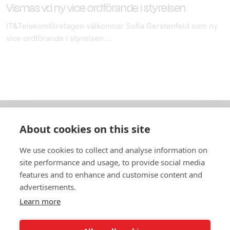
Vismas vd ny vice ordförande i styrelsen
IT&Telekomföretagen välkomnar Sofia Gerstenfeld som ny
vice ordförande i styrelsen....
About cookies on this site
Om oss
We use cookies to collect and analyse information on
In English
site performance and usage, to provide social media
features and to enhance and customise content and
Standardavtal
advertisements.
Learn more
Snabblänkar