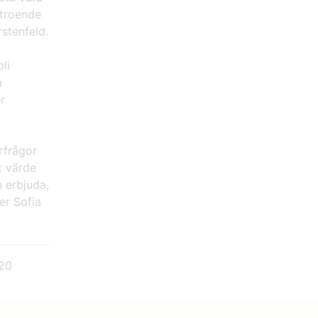
rtroende
stenfeld.
li
a
r
arfrågor
t värde
 erbjuda,
er Sofia
20