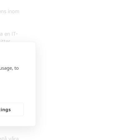
ens inom
a en IT-
itter
rar alla
usage, to
a tiden.
rytering
för alla
a
tings
ofia
rstå våra