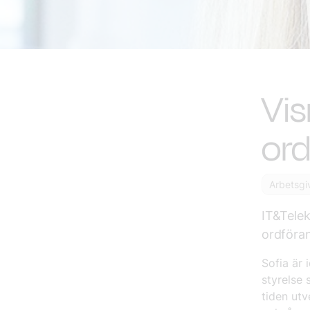
Vis
ord
Arbetsgi
IT&Tele
ordföran
Sofia är 
styrelse 
tiden utv