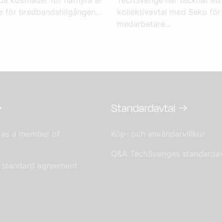
da kostnader för näthyra är
TechSverige har tecknat ett
 för bredbandstillgången...
kollektivavtal med Seko för
medarbetare...
Standardavtal
 as a member of
Köp- och användarvillkor
Q&A TechSveriges standardav
s standard agreement