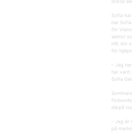
också ser
Sofia ha
har Sofia
för Visma
sektor s
HR, lön 
för hjäl
– Jag har
har vari
Sofia Ger
Sommaren
förbundsd
därpå tog
– Jag är
på markna