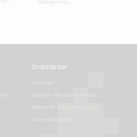
 nytt
tvåårsperiod....
Snabblänkar
Pressrum
tal
Statistik från techbranschen
Rapporter från TechSverige
Om webbplatsen