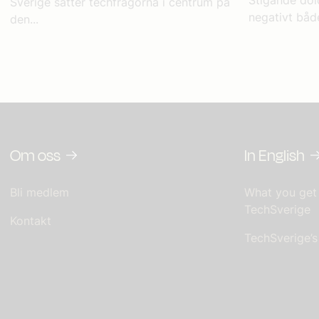
Stigande dol
Sverige sätter techfrågorna i centrum på
negativt både
den...
Om oss
In English
Bli medlem
What you get
TechSverige
Kontakt
TechSverige’