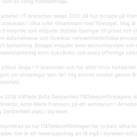
 som en viktig framtidsfråga.
r arbetat i IT-branschen sedan 2007 då hon började på Vism
 utvecklats i olika roller tillsammans med företaget. Idag ä
 Enterprise som erbjuder digitala lösningar till privat och of
om automatiserar och förenklar verksamhetskritiska proces
och bemanning. Bolaget erbjuder även ekonomisystem och 
pmedelshantering inom sjukvården och andra offentliga verk
 jobbat länge i IT-branschen och har alltid trivts fantastiskt
t gott om utmaningar som lärt mig enormt mycket genom år
stenfeld.
 2016 träffade Sofia Gerstenfeld IT&Telekomföretagens 
irektör, Anne-Marie Fransson, på ett seminarium i Almedal
 Gerstenfeld plats i styrelsen.
 imponerad av hur IT&Telekomföretagen har lyckats sätta b
den. Det är ett hedersuppdrag att få ingå i styrelsen och j