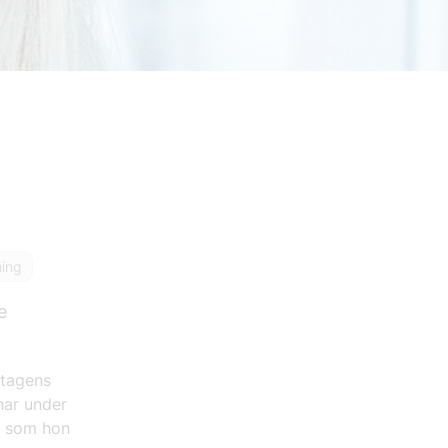
ning
e
etagens
har under
r, som hon