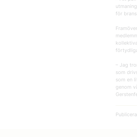
utmaninga
för brans
Framöver 
medlemma
kollekti
förtydlig
– Jag tro
som driv
som en l
genom vå
Gerstenfe
Publicer