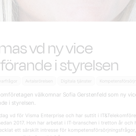
mas vd ny vice
förande i styrelsen
varfrågor
Avtalsrörelsen
Digitala tjänster
Kompetensförsörj
komföretagen välkomnar Sofia Gerstenfeld som ny vic
de i styrelsen.
idag vd för Visma Enterprise och har suttit i IT&Telekomför
sedan 2017. Hon har arbetat i IT-branschen i tretton år och 
ecklat ett särskilt intresse för kompetensförsörjningsfrågo