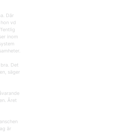
a. Där
r hon vd
fentlig
ser inom
system
samheter.
 bra. Det
en, säger
dåvarande
en. Året
ranschen
ag är