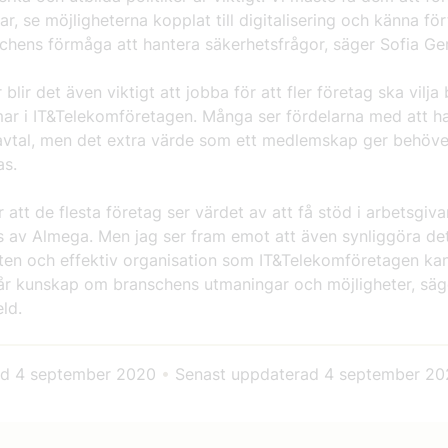
r, se möjligheterna kopplat till digitalisering och känna fö
chens förmåga att hantera säkerhetsfrågor, säger Sofia Ger
blir det även viktigt att jobba för att fler företag ska vilja b
r i IT&Telekomföretagen. Många ser fördelarna med att h
vavtal, men det extra värde som ett medlemskap ger behöve
as.
r att de flesta företag ser värdet av att få stöd i arbetsgiv
s av Almega. Men jag ser fram emot att även synliggöra de
iten och effektiv organisation som IT&Telekomföretagen kan
r kunskap om branschens utmaningar och möjligheter, säg
ld.
ad
4 september 2020
•
Senast uppdaterad
4 september 20