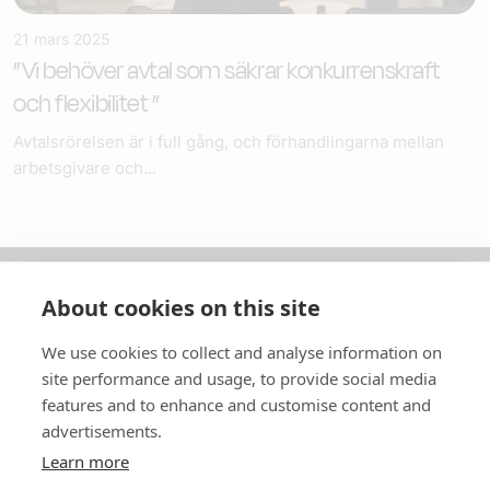
21 mars 2025
”Vi behöver avtal som säkrar konkurrenskraft
och flexibilitet ”
Avtalsrörelsen är i full gång, och förhandlingarna mellan
arbetsgivare och...
About cookies on this site
Om oss
We use cookies to collect and analyse information on
In English
site performance and usage, to provide social media
features and to enhance and customise content and
Standardavtal
advertisements.
Learn more
Snabblänkar