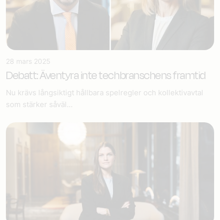
28 mars 2025
Debatt: Äventyra inte techbranschens framtid
Nu krävs långsiktigt hållbara spelregler och kollektivavtal
som stärker såväl...