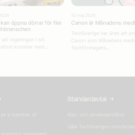
2024
15 maj 2024
kan öppna dörrar för fler
Canon är Månadens med
echbranschen
TechSverige har äran att pr
 att regeringen i sin
Canon som Månadens medl
sition kommer med...
Techföretagets...
Standardavtal
 as a member of
Köp- och användarvillkor
Q&A TechSveriges standardav
s standard agreement