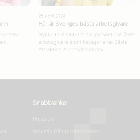
25 april 2024
lem
Här är Sveriges bästa arbetsgivare
esentera
Nyckeltalsinstitutet har presenterat årets
em.
arbetsgivare inom kategorierna Bästa
Attraktiva Arbetsgivarindex,...
Snabblänkar
Pressrum
tal
Statistik från techbranschen