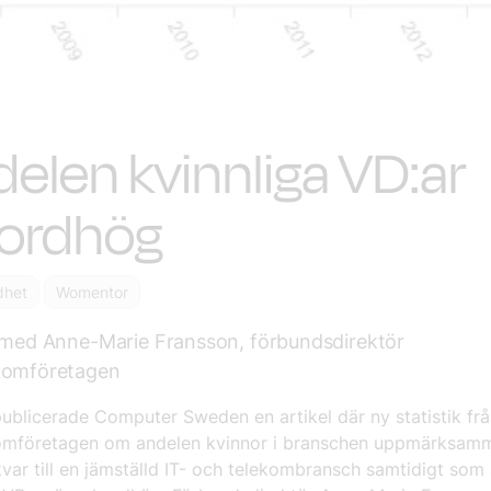
elen kvinnliga VD:ar
kordhög
dhet
Womentor
u med Anne-Marie Fransson, förbundsdirektör
komföretagen
ublicerade Computer Sweden en artikel där ny statistik fr
omföretagen om andelen kvinnor i branschen uppmärksamm
kvar till en jämställd IT- och telekombransch samtidigt som