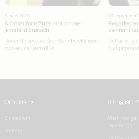
8 mars 2025
13 september 
Arbetet fortsätter mot en mer
Regeringen 
jämställd bransch
kvinnor i t
Under de senaste åren har utvecklingen
Det är viktigt
mot en mer jämställd...
budgetpropo
Om oss
In English
Bli medlem
What you get
TechSverige
Kontakt
TechSverige’