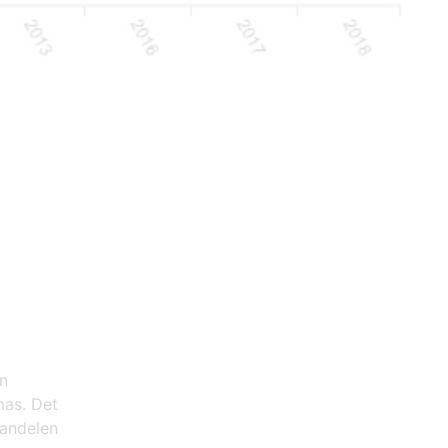
ån
as. Det
 andelen