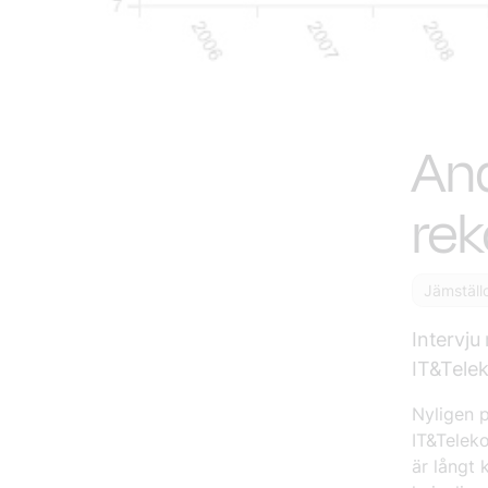
And
re
Jämställ
Intervj
IT&Tele
Nyligen p
IT&Telek
är långt 