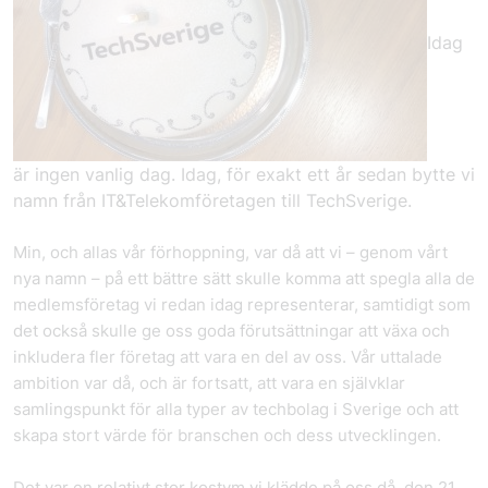
Idag
är ingen vanlig dag. Idag, för exakt ett år sedan bytte vi
namn från IT&Telekomföretagen till TechSverige.
Min, och allas vår förhoppning, var då att vi – genom vårt
nya namn – på ett bättre sätt skulle komma att spegla alla de
medlemsföretag vi redan idag representerar, samtidigt som
det också skulle ge oss goda förutsättningar att växa och
inkludera fler företag att vara en del av oss. Vår uttalade
ambition var då, och är fortsatt, att vara en självklar
samlingspunkt för alla typer av techbolag i Sverige och att
skapa stort värde för branschen och dess utvecklingen.
Det var en relativt stor kostym vi klädde på oss då, den 21