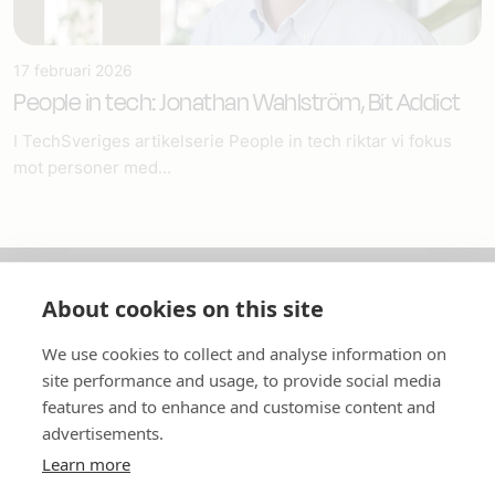
17 februari 2026
People in tech: Jonathan Wahlström, Bit Addict
I TechSveriges artikelserie People in tech riktar vi fokus
mot personer med...
About cookies on this site
Om oss
We use cookies to collect and analyse information on
In English
site performance and usage, to provide social media
features and to enhance and customise content and
Standardavtal
advertisements.
Learn more
Snabblänkar