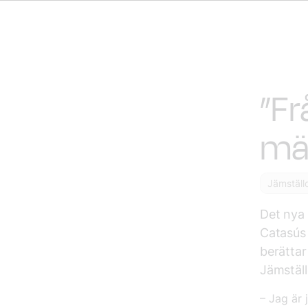
”Fr
mä
Jämställ
Det nya 
Catasús 
berättar
Jämställ
– Jag är