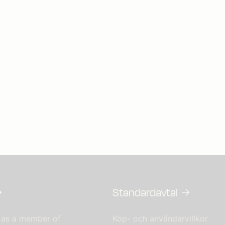
Standardavtal
 as a member of
Köp- och användarvillkor