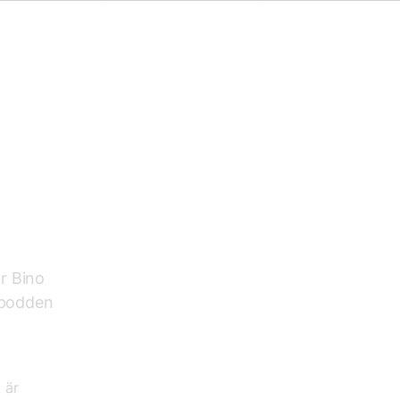
r Bino
I podden
 är