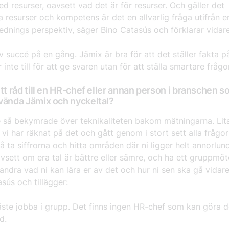
ed resurser, oavsett vad det är för resurser. Och gäller det
 resurser och kompetens är det en allvarlig fråga utifrån e
ednings perspektiv, säger Bino Catasús och förklarar vidare
v succé på en gång. Jämix är bra för att det ställer fakta p
 inte till för att ge svaren utan för att ställa smartare frågor
itt råd till en HR-chef eller annan person i branschen 
vända Jämix och nyckeltal?
e så bekymrade över teknikaliteten bakom mätningarna. Lita 
 vi har räknat på det och gått genom i stort sett alla frågo
Så ta siffrorna och hitta områden där ni ligger helt annorlun
vsett om era tal är bättre eller sämre, och ha ett gruppmö
andra vad ni kan lära er av det och hur ni sen ska gå vidare
sús och tillägger:
ste jobba i grupp. Det finns ingen HR-chef som kan göra d
d.