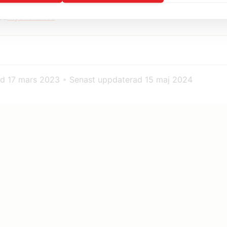
på
nyckeltal.se
ad
17 mars 2023
•
Senast uppdaterad
15 maj 2024