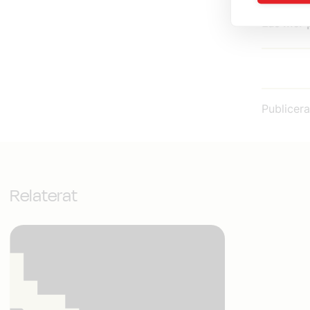
Läs mer 
Publicer
Relaterat