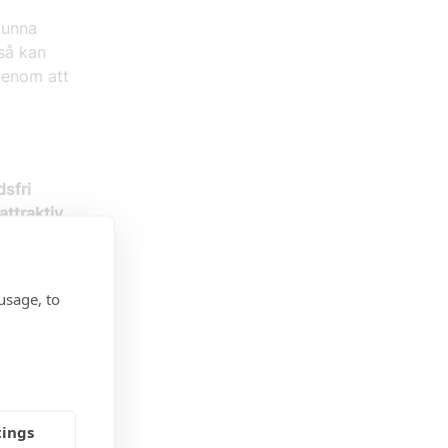
kunna
så kan
genom att
sfri
attraktiv
. Läs mer
usage, to
 över 665
ndex –
ex – för
tings