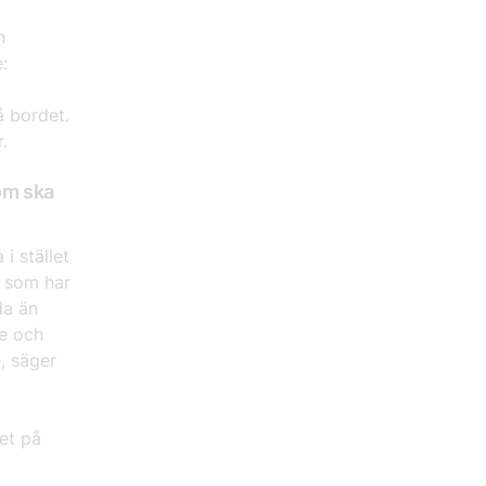
n
:
å bordet.
.
som ska
i stället
r som har
da än
te och
, säger
et på