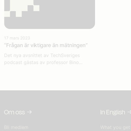
17 mars 2023
”Frågan är viktigare än mätningen”
Det nya avsnittet av TechSveriges
podcast gästas av professor Bino...
Om oss
In English
Bli medlem
What you get