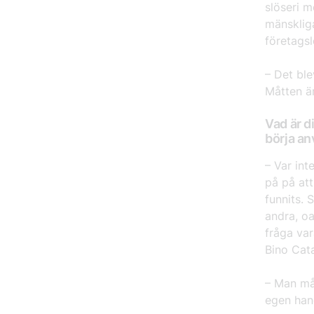
slöseri m
mänskliga
företagsl
– Det ble
Måtten är
Vad är d
börja an
– Var int
på på att
funnits. 
andra, oa
fråga var
Bino Cata
– Man må
egen han