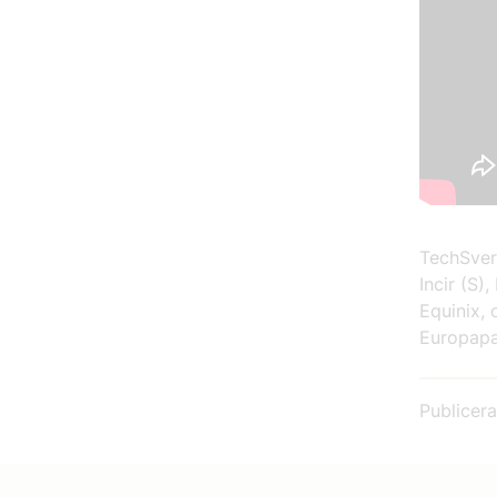
TechSveri
Incir (S)
Equinix, 
Europapa
Publicer