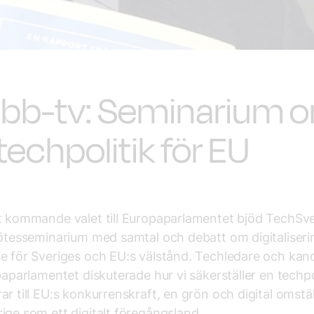
bb-tv: Seminarium 
techpolitik för EU
t kommande valet till Europaparlamentet bjöd TechSve
mötesseminarium med samtal och debatt om digitaliser
e för Sveriges och EU:s välstånd. Techledare och kan
opaparlamentet diskuterade hur vi säkerställer en techpo
ar till EU:s konkurrenskraft, en grön och digital omstä
ige som ett digitalt föregångsland.