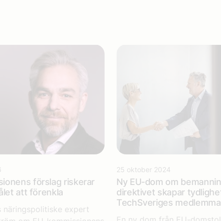
6
25 oktober 2024
onens förslag riskerar
Ny EU-dom om bemannin
let att förenkla
direktivet skapar tydlighe
TechSveriges medlemm
 näringspolitiske expert
En ny dom från EU-domstol
eström om EU-kommissionens