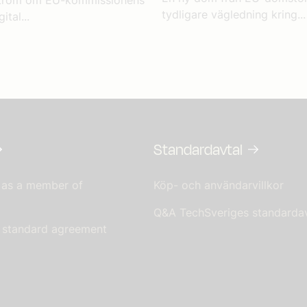
tydligare vägledning kring...
ital...
Standardavtal
 as a member of
Köp- och användarvillkor
Q&A TechSveriges standardav
s standard agreement