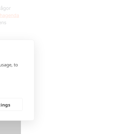
rågor
chagenda
ens
usage, to
tings