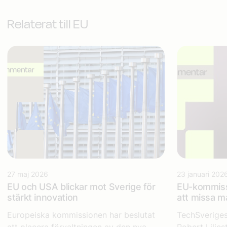
Relaterat till EU
27 maj 2026
23 januari 202
EU och USA blickar mot Sverige för
EU-kommissi
stärkt innovation
att missa må
Europeiska kommissionen har beslutat
TechSveriges
att placera förvaltningen av den nya...
Robert Lilj