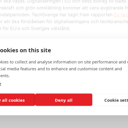
 ska väljas. Digitaliseringen i EU och dess bidrag till både
nskraft och grön omställning kommer att vara avgörande f
ndatperioden. TechSverige har tagit fram rapporten
En te
för att öka förståelsen för digitaliseringens och techbransch
 för EU:s och Sveriges välstånd.
ookies on this site
hagenda för EU
kies to collect and analyse information on site performance and 
cial media features and to enhance and customise content and
ents.
e
 all cookies
Deny all
Cookie set