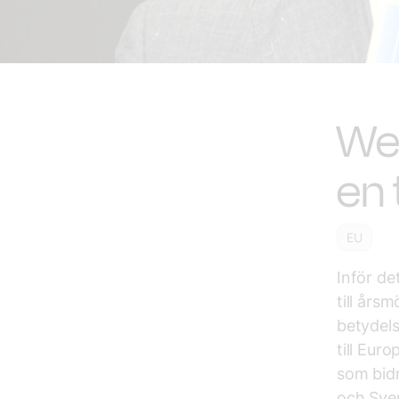
We
en 
EU
Inför de
till års
betydels
till Eur
som bidr
och Sver