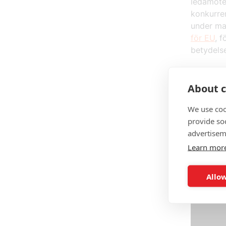
ledamöter
konkurre
under ma
för EU
, 
betydelse
About c
En tec
We use coo
provide so
Se även
advertisem
Learn mor
Allow