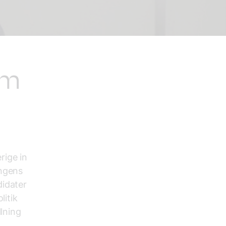
om
rige in
ingens
didater
litik
llning