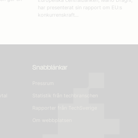
har presenterat sin rapport om EU:s
konkurrenskraft...
Snabblänkar
Pressrum
tal
Statistik från techbranschen
Rapporter från TechSverige
Om webbplatsen