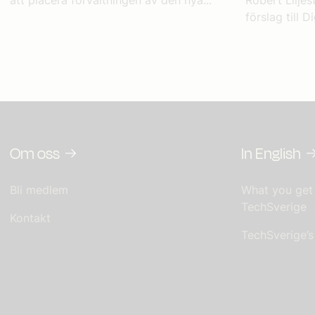
förslag till Dig
Om oss
In English
Bli medlem
What you get
TechSverige
Kontakt
TechSverige’