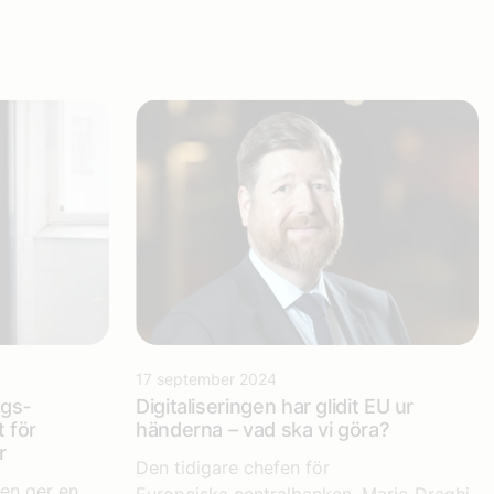
17 september 2024
gs­
Digitaliseringen har glidit EU ur
t för
händerna – vad ska vi göra?
ar
Den tidigare chefen för
en ger en
Europeiska centralbanken, Mario Draghi,