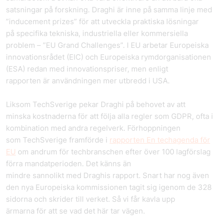
satsningar på forskning. Draghi är inne på samma linje med
”inducement prizes” för att utveckla praktiska lösningar
på specifika tekniska, industriella eller kommersiella
problem – ”EU Grand Challenges”. I EU arbetar Europeiska
innovationsrådet (EIC) och Europeiska rymdorganisationen
(ESA) redan med innovationspriser, men enligt
rapporten är användningen mer utbredd i USA.
Liksom TechSverige pekar Draghi på behovet av att
minska kostnaderna för att följa alla regler som GDPR, ofta i
kombination med andra regelverk. Förhoppningen
som TechSverige framförde i
rapporten En techagenda för
EU
om andrum för techbranschen efter över 100 lagförslag
förra mandatperioden. Det känns än
mindre sannolikt med Draghis rapport. Snart har nog även
den nya Europeiska kommissionen tagit sig igenom de 328
sidorna och skrider till verket. Så vi får kavla upp
ärmarna för att se vad det här tar vägen.