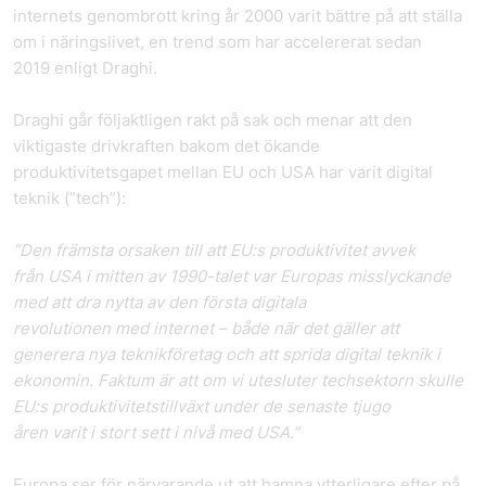
internets genombrott kring år 2000 varit bättre på att ställa
om i näringslivet, en trend som har accelererat sedan
2019 enligt Draghi.
Draghi går följaktligen rakt på sak och menar att den
viktigaste drivkraften bakom det ökande
produktivitetsgapet mellan EU och USA har varit digital
teknik (”tech”):
”Den främsta orsaken till att EU:s produktivitet avvek
från USA i mitten av 1990-talet var Europas misslyckande
med att dra nytta av den första digitala
revolutionen med internet – både när det gäller att
generera nya teknikföretag och att sprida digital teknik i
ekonomin. Faktum är att om vi utesluter techsektorn skulle
EU:s produktivitetstillväxt under de senaste tjugo
åren varit i stort sett i nivå med USA.”
Europa ser för närvarande ut att hamna ytterligare efter på