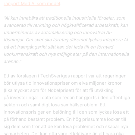
rapport Med AI som medel
:
”AI kan innebära att traditionella industriella fördelar, som
avancerad tillverkning och högkvalificerad arbetskraft, kan
undermineras av automatisering och innovativa AI-
lösningar. Om svenska företag däremot lyckas integrera AI
på ett framgångsrikt sätt kan det leda till en förnyad
konkurrenskraft och nya möjligheter på den internationella
arenan.”
Ett av förslagen i TechSveriges rapport var att regeringen
bör utlysa tio innovationspriser om elva miljoner kronor
(lika mycket som för Nobelpriset) för att få utväxling
på investeringar i data som redan har gjorts i den offentliga
sektorn och samtidigt lösa samhällsproblem. Ett
innovationspris ger en belöning till den som lyckas lösa ett
på förhand bestämt problem. En hög prissumma lockar till
sig dem som tror att de kan lösa problemet och skapar nya
samarbeten. Det kan ofta vara effektivare än att bara öka