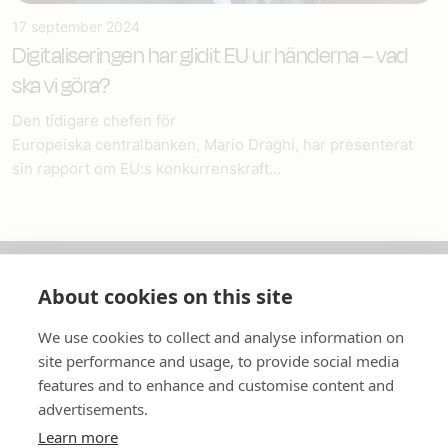
17 september 2024
Digitaliseringen har glidit EU ur händerna – vad
ska vi göra?
Den tidigare chefen för
Europeiska centralbanken, Mario Draghi, har presenterat
sin rapport om EU:s konkurrenskraft...
About cookies on this site
Om oss
We use cookies to collect and analyse information on
In English
site performance and usage, to provide social media
features and to enhance and customise content and
Standardavtal
advertisements.
Learn more
Snabblänkar